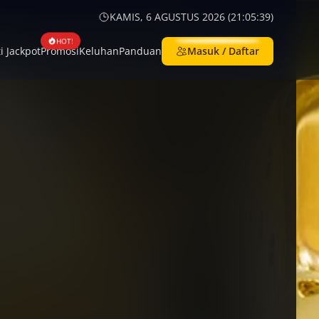
KAMIS, 6 AGUSTUS 2026 (21:05:41)
HOT!
i Jackpot
Promosi
Keluhan
Panduan
Masuk / Daftar