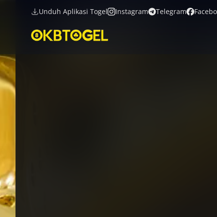
Unduh Aplikasi Togel
Instagram
Telegram
Facebo