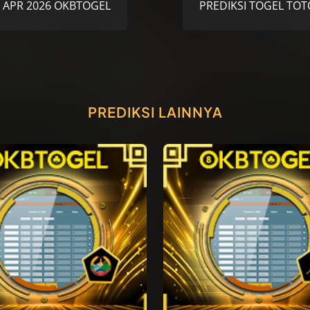
 APR 2026 OKBTOGEL
PREDIKSI TOGEL TO
PREDIKSI LAINNYA