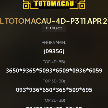
EL TOTOMACAU-4D-P3 11 APR 
11 APR 2026
ANGKA MAIN:
(09356)
TOP 4D (BB)
3650*9365*5093*6509*0936*6059
TOP 3D (BB)
093*936*650*365*509*695
TOP 2D (BB)