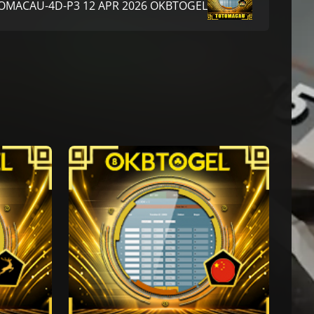
TOMACAU-4D-P3 12 APR 2026 OKBTOGEL