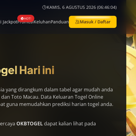
KAMIS, 6 AGUSTUS 2026 (06:46:05)
HOT!
i Jackpot
Promosi
Keluhan
Panduan
Masuk / Daftar
el Hari ini
esia yang dirangkum dalam tabel agar mudah anda
n dan Toto Macau. Data Keluaran Togel Online
at guna memudahkan prediksi harian togel anda.
rpercaya
OKBTOGEL
dapat kalian lihat pada