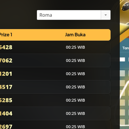
Roma
Prize 1
Jam Buka
6428
00:25 WIB
7062
00:25 WIB
1201
00:25 WIB
4517
00:25 WIB
5285
00:25 WIB
1404
00:25 WIB
2697
00:25 WIB