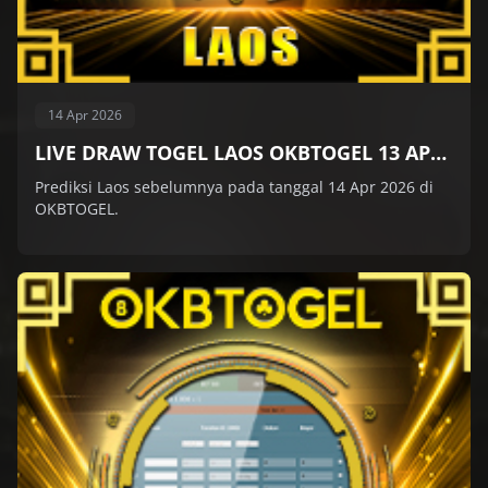
14 Apr 2026
LIVE DRAW TOGEL LAOS OKBTOGEL 13 APR
2026
Prediksi Laos sebelumnya pada tanggal 14 Apr 2026 di
OKBTOGEL.