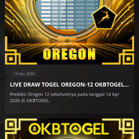
14 Apr 2026
LIVE DRAW TOGEL OREGON-12 OKBTOGEL
13 APR 2026
Prediksi Oregon 12 sebelumnya pada tanggal 14 Apr
2026 di OKBTOGEL.