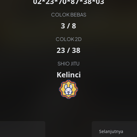
02*23*70*87*38*03
COLOK BEBAS
3 / 8
COLOK 2D
23 / 38
SHIO JITU
Kelinci
Selanjutnya