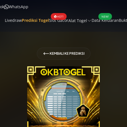
ok
WhatsApp
HOT!
NEW!
Livedraw
Prediksi Togel
Slot Gacor
Data Keluaran
Bukt
Alat Togel
KEMBALI KE PREDIKSI