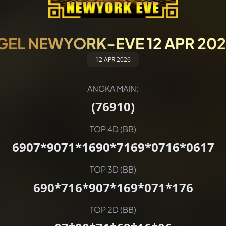
OGEL NEWYORK-EVE 12 APR 20
12 APR 2026
ANGKA MAIN:
(76910)
TOP 4D (BB)
6907*9071*1690*7169*0716*0617
TOP 3D (BB)
690*716*907*169*071*176
TOP 2D (BB)