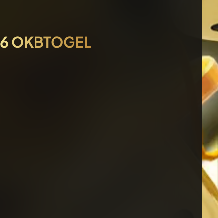
26 OKBTOGEL