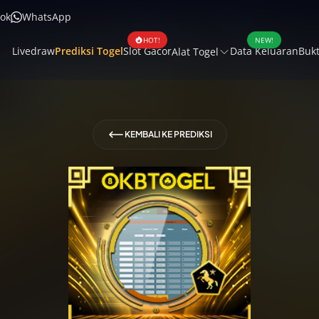
ok
WhatsApp
HOT!
NEW!
Livedraw
Prediksi Togel
Slot Gacor
Data Keluaran
Bukt
Alat Togel
KEMBALI KE PREDIKSI