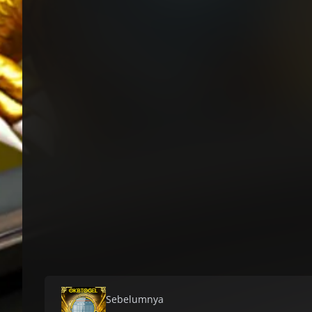
Sebelumnya