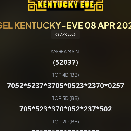
GEL KENTUCKY-EVE 08 APR 2
08 APR 2026
ANGKA MAIN:
(52037)
TOP 4D (BB)
7052*5237*3705*0523*2370*0257
TOP 3D (BB)
705*523*370*052*237*502
TOP 2D (BB)